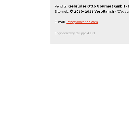
Vendita:
Gebrüder Otto Gourmet GmbH
-
Sito web:
© 2010-2021 VeroRanch
- Wagyu K
E-mail:
info@veroranch.com
Engineered by
Gruppo 4 s.r.l.