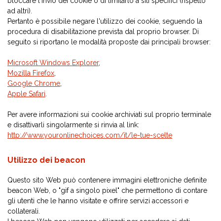
bloccare l'invio dei cookie o di limitarlo a siti specifici (rispetto
ad altri).
Pertanto è possibile negare l'utilizzo dei cookie, seguendo la
procedura di disabilitazione prevista dal proprio browser. Di
seguito si riportano le modalità proposte dai principali browser:
Microsoft Windows Explorer
,
Mozilla Firefox
,
Google Chrome
,
Apple Safari
.
Per avere informazioni sui cookie archiviati sul proprio terminale
e disattivarli singolarmente si rinvia al link:
http://www.youronlinechoices.com/it/le-tue-scelte
Utilizzo dei beacon
Questo sito Web può contenere immagini elettroniche definite
beacon Web, o "gif a singolo pixel" che permettono di contare
gli utenti che le hanno visitate e offrire servizi accessori e
collaterali.