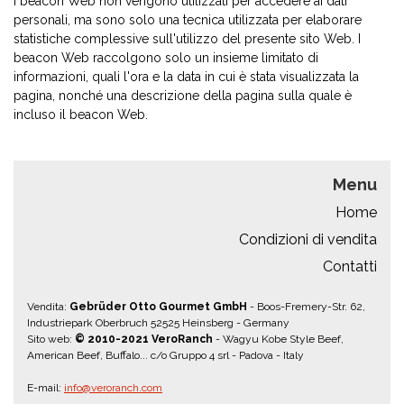
I beacon Web non vengono utilizzati per accedere ai dati
personali, ma sono solo una tecnica utilizzata per elaborare
statistiche complessive sull'utilizzo del presente sito Web. I
beacon Web raccolgono solo un insieme limitato di
informazioni, quali l'ora e la data in cui è stata visualizzata la
pagina, nonché una descrizione della pagina sulla quale è
incluso il beacon Web.
Menu
Home
Condizioni di vendita
Contatti
Vendita:
Gebrüder Otto Gourmet GmbH
- Boos-Fremery-Str. 62,
Industriepark Oberbruch 52525 Heinsberg - Germany
Sito web:
© 2010-2021 VeroRanch
- Wagyu Kobe Style Beef,
American Beef, Buffalo... c/o Gruppo 4 srl - Padova - Italy
E-mail:
info@veroranch.com