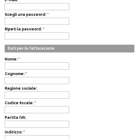
E-mail:
*
Scegli una password:
*
Ripeti la password:
*
Dati per la fatturazione
Nome:
*
Cognome:
*
Ragione sociale:
Codice fiscale:
*
Partita IVA:
Indirizzo:
*