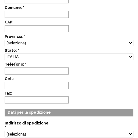
Comune:
*
CAP:
Provincia:
*
Stato:
*
Telefono:
*
Cell:
Fax:
Dati per la spedizione
Indirizzo di spedizione
*