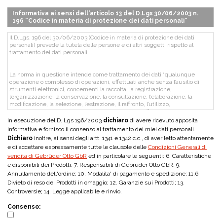
Informativa ai sensi dell'articolo 13 del D.Lgs 30/06/2003 n.
196 “Codice in materia di protezione dei dati personali”
Il D.Lgs. 196 del 30/06/2003 (Codice in materia di protezione dei dati
personali) prevede la tutela delle persone e di altri soggetti rispetto al
trattamento dei dati personali.
La norma in questione intende come trattamento dei dati “qualunque
operazione o complesso di operazioni, effettuati anche senza l’ausilio di
strumenti elettronici, concernenti la raccolta, la registrazione,
l’organizzazione, la conservazione, la consultazione, l’elaborazione, la
modificazione, la selezione, l’estrazione, il raffronto, l’utilizzo,
l’interconnessione, il blocco, la comunicazione, la diffusione, la
cancellazione e la distruzione di dati, anche se non registrati in una banca
In esecuzione del D. Lgs 196/2003
dichiaro
di avere ricevuto apposita
dati”.
informativa e fornisco il consenso al trattamento dei miei dati personali.
Dichiaro
inoltre, ai sensi degli artt. 1341 e 1342 c.c., di aver letto attentamente
e di accettare espressamente tutte le clausole delle
Condizioni Generali di
La scrivente Società, in qualità di Titolare del trattamento, con riferimento
vendita di Gebrüder Otto GbR
all’instaurazione ed esecuzione di rapporti contrattuali, informa che i dati,
ed in particolare le seguenti: 6. Caratteristiche
qualificati dalla legge come personali, da Voi direttamente forniti o raccolti
e disponibili dei Prodotti; 7. Responsabili di Gebrüder Otto GbR; 9.
presso terzi (rete di agenti e distributori in qualità di soggetti facenti parte
Annullamento dell'ordine; 10. Modalita' di pagamento e spedizione; 11.6
della organizzazione commerciale della Società, società di informazione
Divieto di reso dei Prodotti in omaggio; 12. Garanzie sui Prodotti; 13.
commerciale o registri, elenchi o banche dati pubbliche per i dati relativi alla
Controversie; 14. Legge applicabile e rinvio.
solvibilità finanziaria, ecc.), anche verbalmente, essenzialmente
riconducibili a ragione o denominazione sociale, sede, partita IVA, codice
Consenso:
fiscale, numero di telefono e fax, coordinate di posta elettronica, nonché a
dati relativi all’attività economica e commerciale, quali ad esempio le